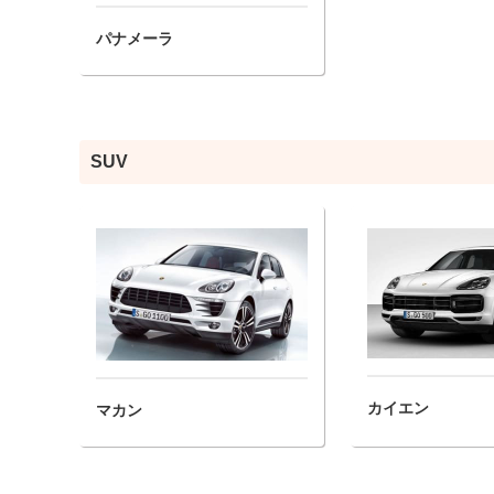
パナメーラ
SUV
カイエン
マカン