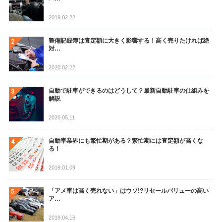
2019.02.22
整備記録簿は査定額に大きく影響する！高く売りたければ絶
対…
2020.02.22
自動で駐車ができるのはどうして？最新自動駐車の仕組みを
解説
2020.05.11
自動車業界にも繁忙期がある？繁忙期には査定額が高くな
る！
2019.01.09
「アメ車は高く売れない」はウソ!?リセールバリューの高い
ア…
2019.04.16