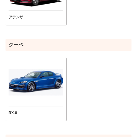
アテンザ
クーペ
RX-8