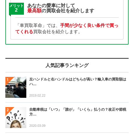
あなたの愛車に対して
メリット
2
最高額
の買取会社を紹介します
「車買取革命」では、
手間が少なく良い条件で買っ
てくれる
買取会社を紹介します。
人気記事ランキング
左ハンドルと右ハンドルはどちらが高い？輸入車の買取額は
ハ…
2019.02.22
自動車税は「いつ」「誰が」「いくら」払うの？改正や節税
方…
2020.03.09