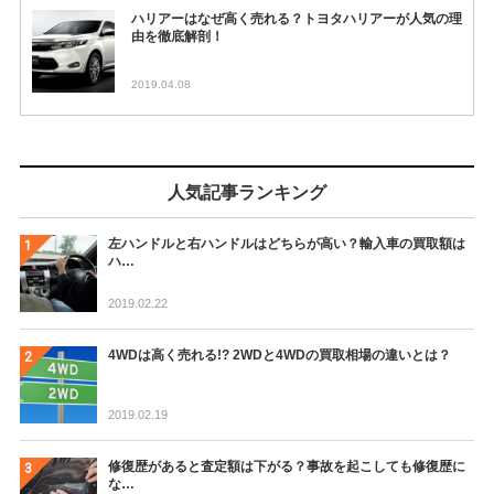
ハリアーはなぜ高く売れる？トヨタハリアーが人気の理
由を徹底解剖！
2019.04.08
人気記事ランキング
左ハンドルと右ハンドルはどちらが高い？輸入車の買取額は
ハ…
2019.02.22
4WDは高く売れる!? 2WDと4WDの買取相場の違いとは？
2019.02.19
修復歴があると査定額は下がる？事故を起こしても修復歴に
な…