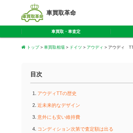
車買取革命
車買取・車査定
トップ
>
車買取相場
>
ドイツ
>
アウディ
>
アウディ T
目次
アウディTTの歴史
近未来的なデザイン
意外にも安い維持費
コンディション次第で査定額は出る