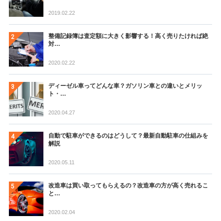
2019.02.22
整備記録簿は査定額に大きく影響する！高く売りたければ絶
対…
2020.02.22
ディーゼル車ってどんな車？ガソリン車との違いとメリッ
ト・…
2020.04.27
自動で駐車ができるのはどうして？最新自動駐車の仕組みを
解説
2020.05.11
改造車は買い取ってもらえるの？改造車の方が高く売れるこ
と…
2020.02.04