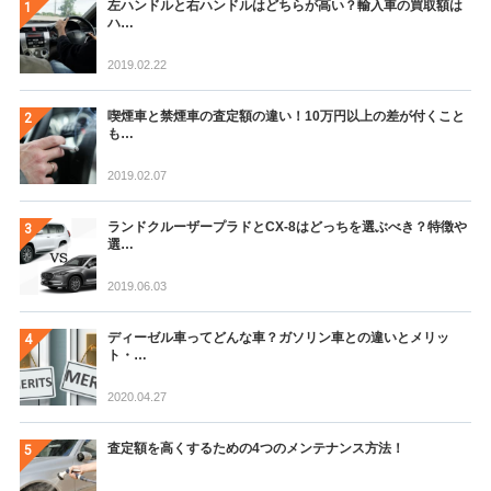
左ハンドルと右ハンドルはどちらが高い？輸入車の買取額は
ハ…
2019.02.22
喫煙車と禁煙車の査定額の違い！10万円以上の差が付くこと
も…
2019.02.07
ランドクルーザープラドとCX-8はどっちを選ぶべき？特徴や
選…
2019.06.03
ディーゼル車ってどんな車？ガソリン車との違いとメリッ
ト・…
2020.04.27
査定額を高くするための4つのメンテナンス方法！