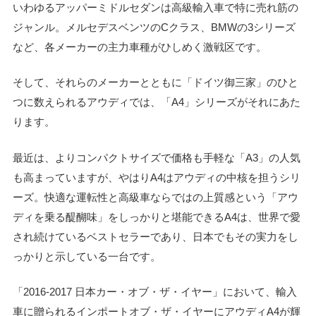
いわゆるアッパーミドルセダンは高級輸入車で特に売れ筋の
ジャンル。メルセデスベンツのCクラス、BMWの3シリーズ
など、各メーカーの主力車種がひしめく激戦区です。
そして、それらのメーカーとともに「ドイツ御三家」のひと
つに数えられるアウディでは、「A4」シリーズがそれにあた
ります。
最近は、よりコンパクトサイズで価格も手軽な「A3」の人気
も高まっていますが、やはりA4はアウディの中核を担うシリ
ーズ。快適な運転性と高級車ならではの上質感という「アウ
ディを乗る醍醐味」をしっかりと堪能できるA4は、世界で愛
され続けているベストセラーであり、日本でもその実力をし
っかりと示している一台です。
「2016-2017 日本カー・オブ・ザ・イヤー」において、輸入
車に贈られるインポートオブ・ザ・イヤーにアウディA4が輝