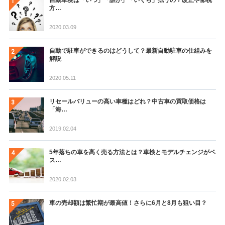
自動車税は「いつ」「誰が」「いくら」払うの？改正や節税
方…
2020.03.09
自動で駐車ができるのはどうして？最新自動駐車の仕組みを
解説
2020.05.11
リセールバリューの高い車種はどれ？中古車の買取価格は
「海…
2019.02.04
5年落ちの車を高く売る方法とは？車検とモデルチェンジがベ
ス…
2020.02.03
車の売却額は繁忙期が最高値！さらに6月と8月も狙い目？